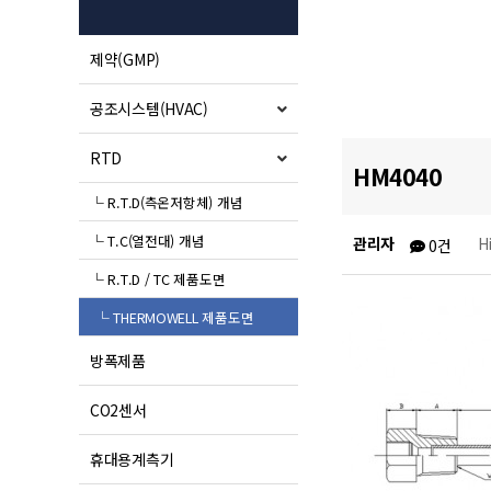
제약(GMP)
공조시스템(HVAC)
RTD
HM4040
└ R.T.D(측온저항체) 개념
└ T.C(열전대) 개념
관리자
H
0건
└ R.T.D / TC 제품도면
└ THERMOWELL 제품도면
방폭제품
CO2센서
휴대용계측기